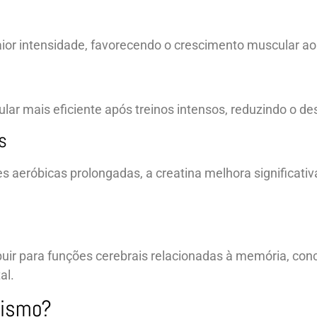
aior intensidade, favorecendo o crescimento muscular a
ar mais eficiente após treinos intensos, reduzindo o des
s
es aeróbicas prolongadas, a creatina melhora signific
ir para funções cerebrais relacionadas à memória, conce
al.
nismo?