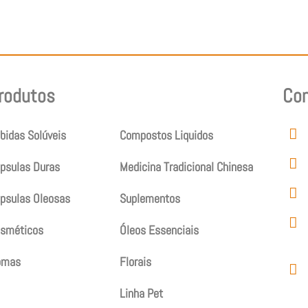
rodutos
Produtos
Co
bidas Solúveis
Compostos Liquidos
psulas Duras
Medicina Tradicional Chinesa
psulas Oleosas
Suplementos
sméticos
Óleos Essenciais
omas
Florais
Linha Pet