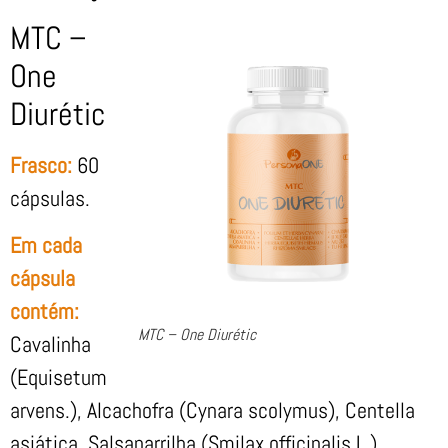
MTC –
One
Diurétic
Frasco:
60
cápsulas.
Em cada
cápsula
contém:
MTC – One Diurétic
Cavalinha
(Equisetum
arvens.), Alcachofra (Cynara scolymus), Centella
asiática, Salsaparrilha (Smilax officinalis L.)