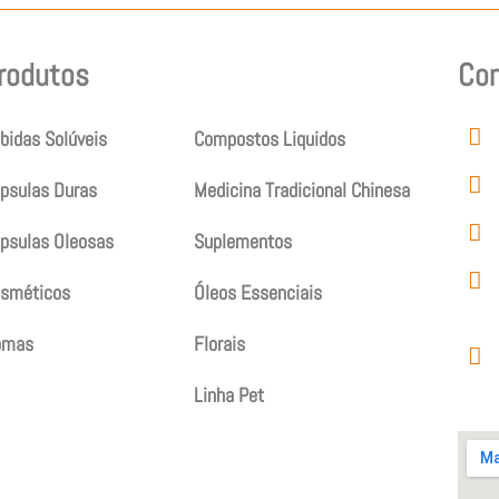
rodutos
Produtos
Co
bidas Solúveis
Compostos Liquidos
psulas Duras
Medicina Tradicional Chinesa
psulas Oleosas
Suplementos
sméticos
Óleos Essenciais
omas
Florais
Linha Pet