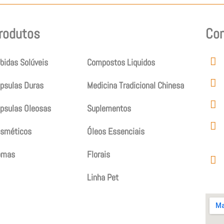
rodutos
Produtos
Co
bidas Solúveis
Compostos Liquidos
psulas Duras
Medicina Tradicional Chinesa
psulas Oleosas
Suplementos
sméticos
Óleos Essenciais
omas
Florais
Linha Pet