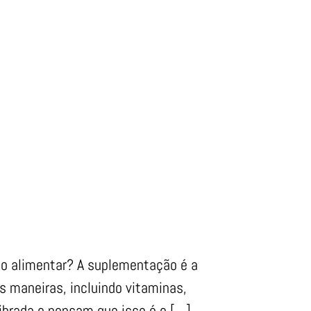
ão alimentar? A suplementação é a
as maneiras, incluindo vitaminas,
ibrada e pensam que isso é o […]