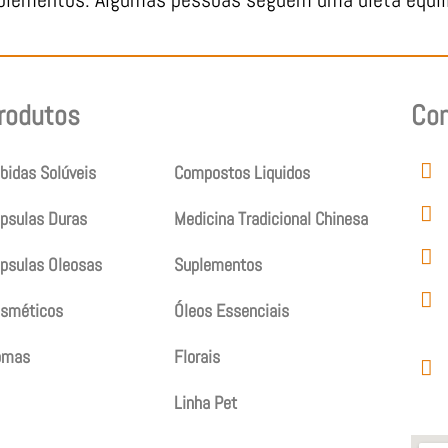
rodutos
Produtos
Co
bidas Solúveis
Compostos Liquidos
psulas Duras
Medicina Tradicional Chinesa
psulas Oleosas
Suplementos
sméticos
Óleos Essenciais
omas
Florais
Linha Pet