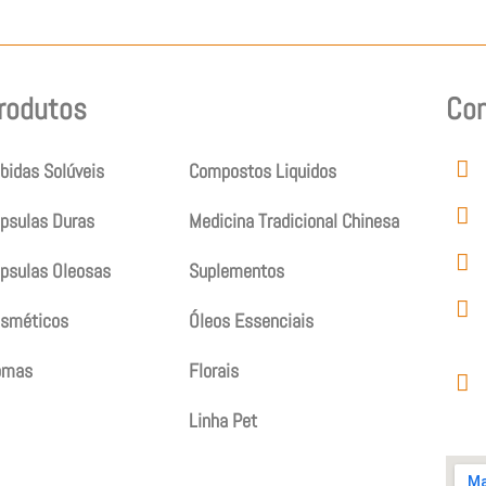
rodutos
Produtos
Co
bidas Solúveis
Compostos Liquidos
psulas Duras
Medicina Tradicional Chinesa
psulas Oleosas
Suplementos
sméticos
Óleos Essenciais
omas
Florais
Linha Pet