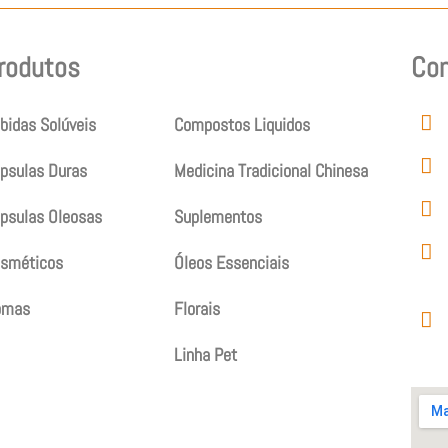
rodutos
Produtos
Co
bidas Solúveis
Compostos Liquidos
psulas Duras
Medicina Tradicional Chinesa
psulas Oleosas
Suplementos
sméticos
Óleos Essenciais
omas
Florais
Linha Pet